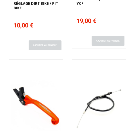
RÉGLAGE DIRT BIKE / PIT
YCF
BIKE
19,00 €
10,00 €
AJOUTER AU PANIER
AJOUTER AU PANIER