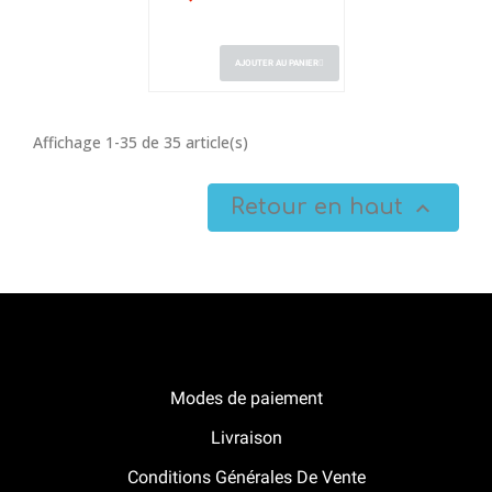
AJOUTER AU PANIER
Affichage 1-35 de 35 article(s)
Retour en haut

Notre boutique Pitracing à La-Lande-de-Fronsac
Modes de paiement
Livraison
Conditions Générales De Vente