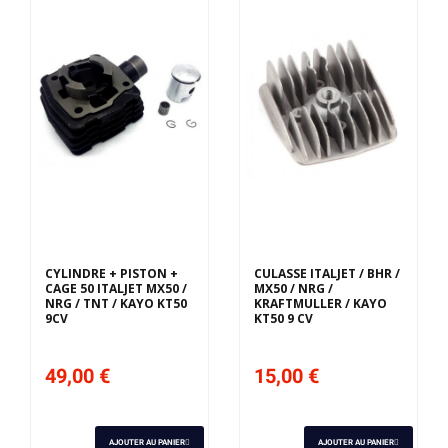
CYLINDRE + PISTON +
CULASSE ITALJET / BHR /
CAGE 50 ITALJET MX50 /
MX50 / NRG /
NRG / TNT / KAYO KT50
KRAFTMULLER / KAYO
9CV
KT50 9 CV
49,00 €
15,00 €
AJOUTER AU PANIER
AJOUTER AU PANIER