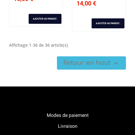
14,00 €
AJOUTER AU PANIER
AJOUTER AU PANIER
Affichage 1-36 de 36 article(s)
Retour en haut

Notre boutique Pitracing à La-Lande-de-Fronsac
Modes de paiement
Livraison