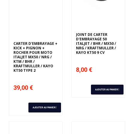
Derniers articles en
stock
JOINT DE CARTER
D'EMBRAYAGE 50
CARTER D'EMBRAYAGE +
ITALJET / BHR / MX50 /
KICK + PIGNON +
NRG / KRAFTMULLER /
ROCHER POUR MOTO
KAYO KT50 9 CV
ITALJET MX50 / NRG /
KTM / BHR /
KRAFTMULLER / KAYO
8,00 €
KT50 TYPE 2
39,00 €
AJOUTER AU PANIER
AJOUTER AU PANIER