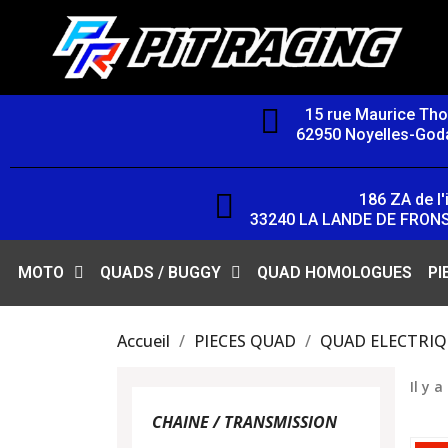
15 rue Maurice Th
62950 Noyelles-Goda
186 ZA de l'i
33240 LA LANDE DE FRON
MOTO
QUADS / BUGGY
QUAD HOMOLOGUES
PI
Accueil
PIECES QUAD
QUAD ELECTRIQU
Il y a
CHAINE / TRANSMISSION