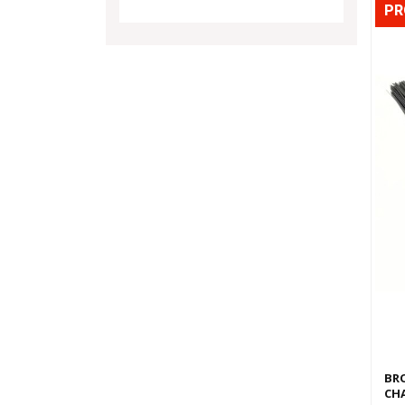
P
BR
CHA