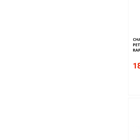
CHA
PET
RAP
18