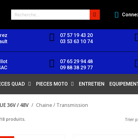
Conne
orez
07 57 19 43 20
ult
03 53 63 10 74
llot
07 65 29 94 48
SAC
09 88 38 29 77
ECES QUAD
PIECES MOTO
ENTRETIEN
EQUIPEMEN
E 36V / 48V
Chaine / Transmission
 18 produits.
Trier p