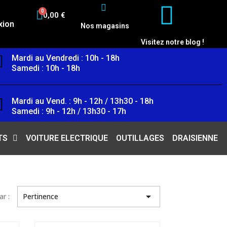
0,00 €
xion
Nos magasins
Visitez notre blog !
Mardi au Vendredi : 10h - 18h
Samedi : 10h - 18h
Mardi au Vend. : 9h - 12h / 13h30 - 18h
Samedi : 9h - 12h / 13h30 - 17h
TS
VOITURE ELECTRIQUE
OUTILLAGES
DRAISIENNE

ar :
Pertinence