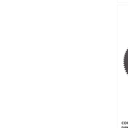
COU
DEN