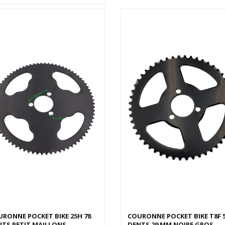
RONNE POCKET BIKE 25H 78
COURONNE POCKET BIKE T8F 
TS PETIT MAILLONS
DENTS 29 MM NOIRE GROS