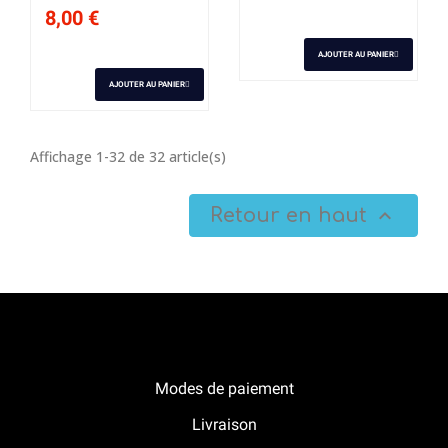
8,00 €
AJOUTER AU PANIER
AJOUTER AU PANIER
Affichage 1-32 de 32 article(s)
Retour en haut

Notre boutique Pitracing à La-Lande-de-Fronsac
Modes de paiement
Livraison