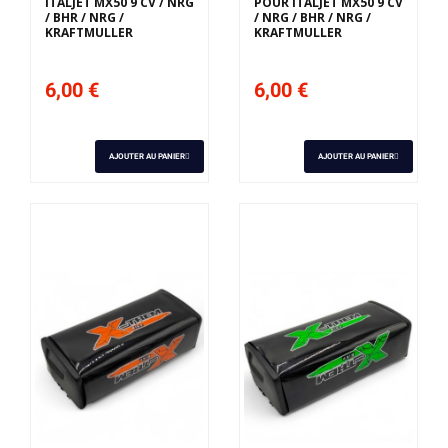
ITALJET MX50 9 CV / NRG
POUR ITALJET MX50 9 CV
/ BHR / NRG /
/ NRG / BHR / NRG /
KRAFTMULLER
KRAFTMULLER
6,00 €
6,00 €
AJOUTER AU PANIER
AJOUTER AU PANIER