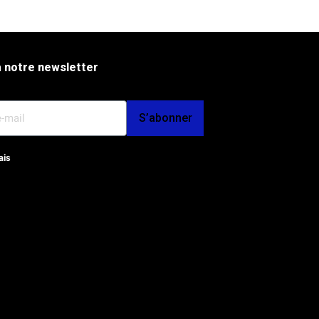
 notre newsletter
S’abonner
ais
op et SEO par l'Agence Octoplus