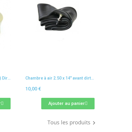
Silent bloc amortisseur (paire) Dirt bike / pit bike
Chambre à air 2.50 x 14" avant dirt bike / pit bike
10,00 €
r
Ajouter au panier
Tous les produits
