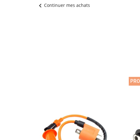
chevron_left
Continuer mes achats
PR