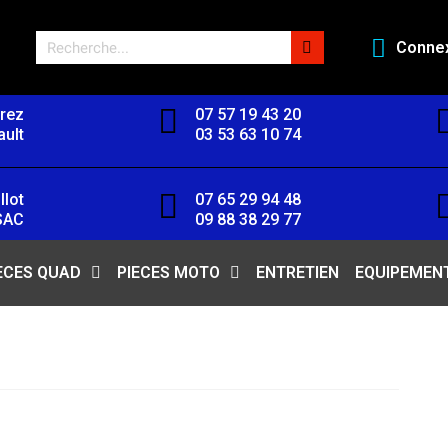
Conne
orez
07 57 19 43 20
ult
03 53 63 10 74
llot
07 65 29 94 48
SAC
09 88 38 29 77
ECES QUAD
PIECES MOTO
ENTRETIEN
EQUIPEMEN