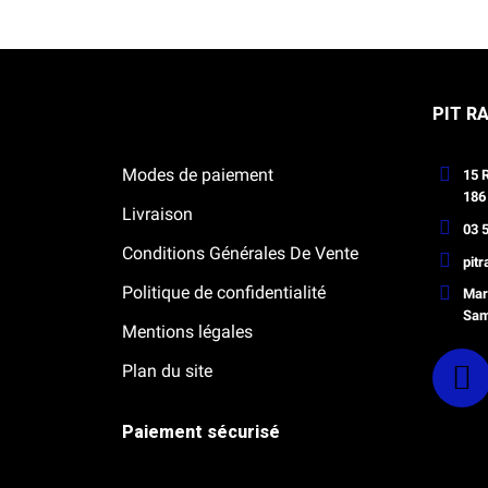
Notre boutique Pitracing à La-Lande-
PIT R
de-Fronsac
Modes de paiement
15 
186
Livraison
03 5
Conditions Générales De Vente
pit
Politique de confidentialité
Mard
Sam
Mentions légales
Plan du site
Paiement sécurisé