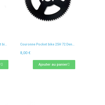
Plaquette de frein dirt bike / pit bike type 7
Couronne Pocket bike 25H 72 Dents Petit maillons
8,00 €
r
Ajouter au panier