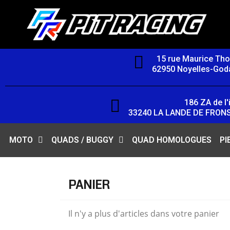
15 rue Maurice Th
62950 Noyelles-Goda
186 ZA de l'i
33240 LA LANDE DE FRON
MOTO
QUADS / BUGGY
QUAD HOMOLOGUES
PI
PANIER
Il n'y a plus d'articles dans votre panier