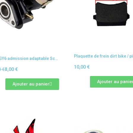
Pipe GY6 admission adaptable Scooter 4T chinois 50cc (139QMB)
10,00 €
0 €
8,00 €
Ajouter au panie
Ajouter au panier