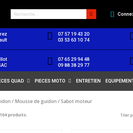
Conne
orez
07 57 19 43 20
ult
03 53 63 10 74
llot
07 65 29 94 48
SAC
09 88 38 29 77
ECES QUAD
PIECES MOTO
ENTRETIEN
EQUIPEMEN
idon / Mousse de guidon / Sabot moteur
a 104 produits.
Trier p