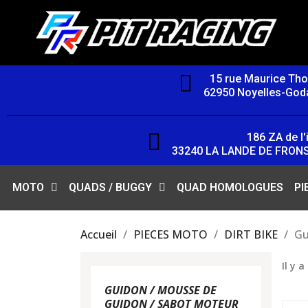
15 rue Maurice Th
62950 Noyelles-Goda
186 ZA de l'i
33240 LA LANDE DE FRON
MOTO
QUADS / BUGGY
QUAD HOMOLOGUES
PI
Accueil
PIECES MOTO
DIRT BIKE
Gu
Il y 
GUIDON / MOUSSE DE
GUIDON / SABOT MOTEUR