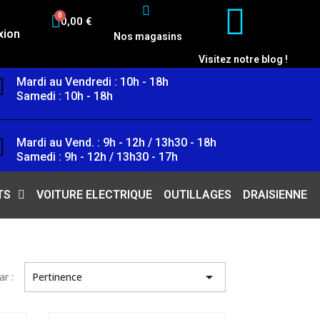
0,00 €
xion
Nos magasins
Visitez notre blog !
Mardi au Vendredi : 10h - 18h
Samedi : 10h - 18h
Mardi au Vend. : 9h - 12h / 13h30 - 18h
Samedi : 9h - 12h / 13h30 - 17h
TS
VOITURE ELECTRIQUE
OUTILLAGES
DRAISIENNE

ar :
Pertinence