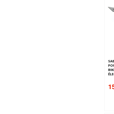
SA
POU
BIK
ÉLE
15