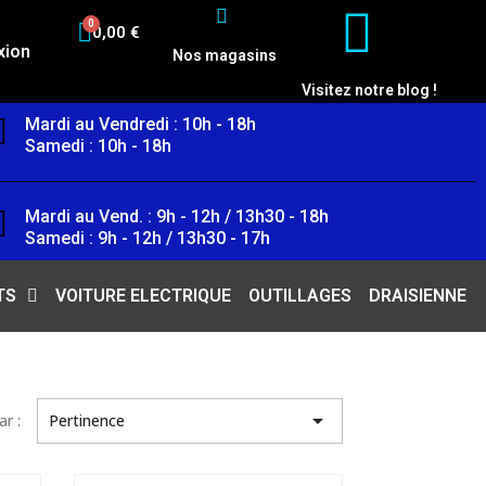
0,00 €
xion
Nos magasins
Visitez notre blog !
Mardi au Vendredi : 10h - 18h
Samedi : 10h - 18h
Mardi au Vend. : 9h - 12h / 13h30 - 18h
Samedi : 9h - 12h / 13h30 - 17h
TS
VOITURE ELECTRIQUE
OUTILLAGES
DRAISIENNE

ar :
Pertinence