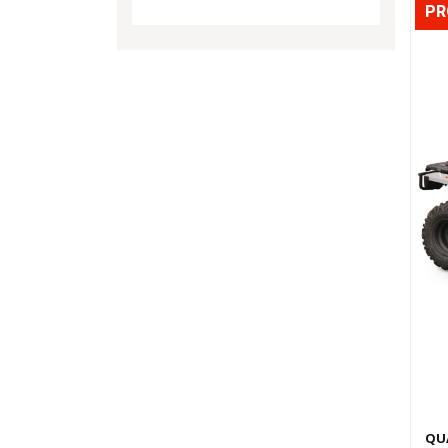
P
Der
QU