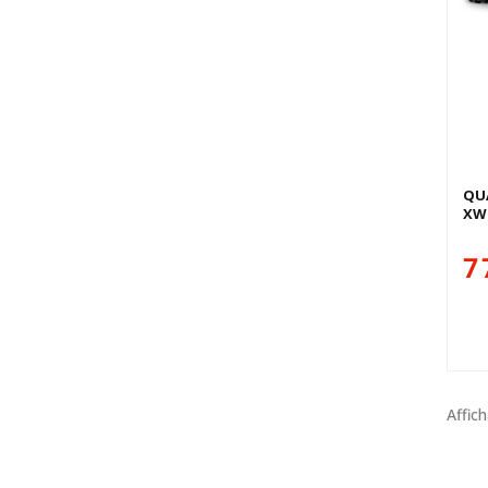
Der
QU
XWO
7 
Affich