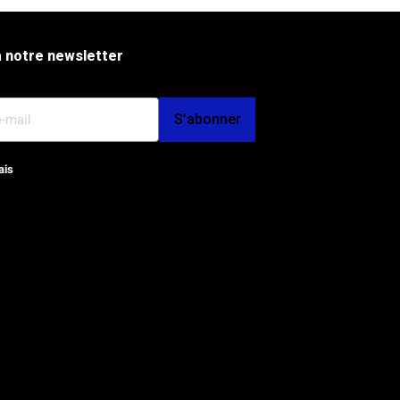
 notre newsletter
S’abonner
ais
op et SEO par l'Agence Octoplus