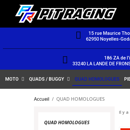
15 rue Maurice Th
62950 Noyelles-Goda
186 ZA de l'i
33240 LA LANDE DE FRON
MOTO
QUADS / BUGGY
QUAD HOMOLOGUES
PI
Accueil
QUAD HOMOLOGUES
Il y a
QUAD HOMOLOGUES