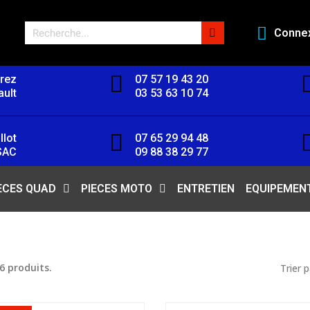
Conne
orez
07 57 19 43 20
ult
03 53 63 10 74
llot
07 65 29 94 48
SAC
09 88 38 29 77
ECES QUAD
PIECES MOTO
ENTRETIEN
EQUIPEMEN
 6 produits.
Trier p