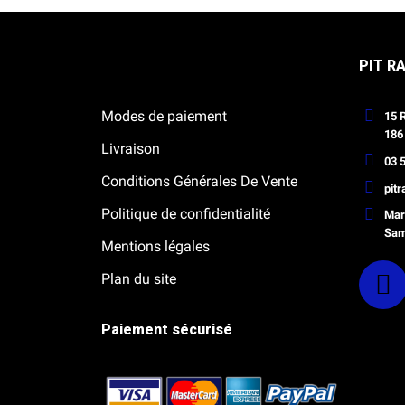
Notre boutique Pitracing à La-Lande-
PIT R
de-Fronsac
Modes de paiement
15 
186
Livraison
03 5
Conditions Générales De Vente
pit
Politique de confidentialité
Mard
Sam
Mentions légales
Plan du site
Paiement sécurisé