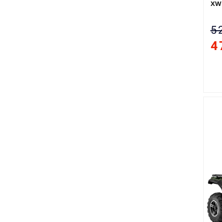
XW
5 
4 