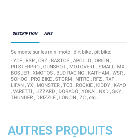
DESCRIPTION
AVIS
Se monte sur les mini moto , dirt bike , pit bike
:
- YCF , RSR , CRZ , BASTOS , APOLLO , ORION ,
PITSTERPRO , GUNSHOT , MOTOVERT , SMALL MX ,
BOSUER , XMOTOS , BUD RACING , KAITHAM , WSR ,
SOHOO , PRO BIKE , STORM , NITRO , RFZ , RXF ,
LIFAN , YX , MONSTER , TCB , ROOKIE , KIDDY , KAYO
, VARETTI , LIZZARD , DORADO , YOKAI , NXD , SKY ,
THUNDER , DRIZZLE , LONCIN , ZC , etc...
AUTRES PRODUITS