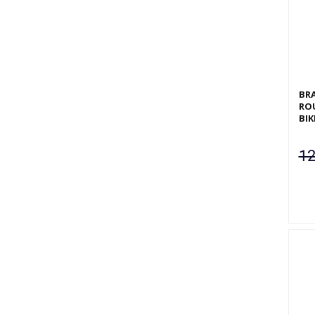
BRA
ROU
BIK
12