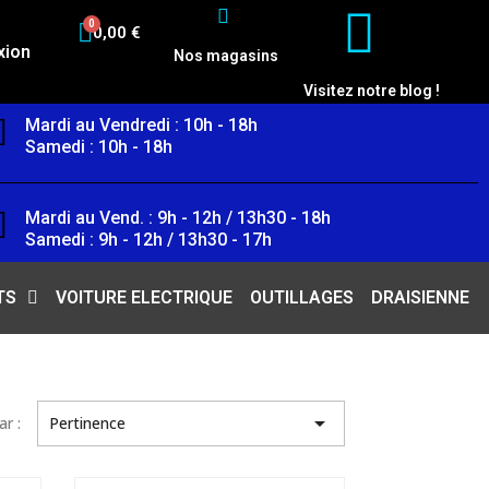
0,00 €
xion
Nos magasins
Visitez notre blog !
Mardi au Vendredi : 10h - 18h
Samedi : 10h - 18h
Mardi au Vend. : 9h - 12h / 13h30 - 18h
Samedi : 9h - 12h / 13h30 - 17h
TS
VOITURE ELECTRIQUE
OUTILLAGES
DRAISIENNE

ar :
Pertinence