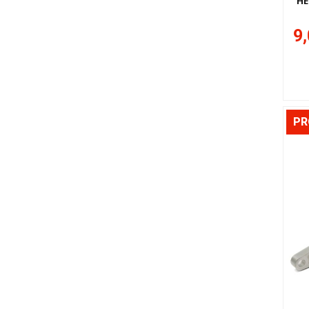
´HE
9,
P