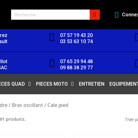
Conne
orez
07 57 19 43 20
ult
03 53 63 10 74
llot
07 65 29 94 48
SAC
09 88 38 29 77
ECES QUAD
PIECES MOTO
ENTRETIEN
EQUIPEMEN
dre / Bras oscillant / Cale pied
 91 produits.
Trier p