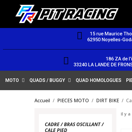
15 rue Maurice Th
62950 Noyelles-Goda
186 ZA de l'i
33240 LA LANDE DE FRON
MOTO
QUADS / BUGGY
QUAD HOMOLOGUES
PI
Accueil
PIECES MOTO
DIRT BIKE
Ca
Il y a
CADRE / BRAS OSCILLANT /
CALE PIED