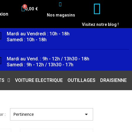
0,00 €
xion
Nos magasins
Visitez notre blog !
Mardi au Vendredi : 10h - 18h
Samedi : 10h - 18h
Mardi au Vend. : 9h - 12h / 13h30 - 18h
Samedi : 9h - 12h / 13h30 - 17h
TS
VOITURE ELECTRIQUE
OUTILLAGES
DRAISIENNE

ar :
Pertinence