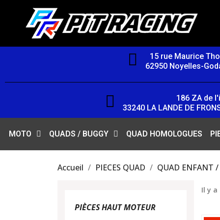
15 rue Maurice Th
62950 Noyelles-Goda
186 ZA de l'i
33240 LA LANDE DE FRON
MOTO
QUADS / BUGGY
QUAD HOMOLOGUES
PI
Accueil
PIECES QUAD
QUAD ENFANT / 
Il y a
PIÈCES HAUT MOTEUR