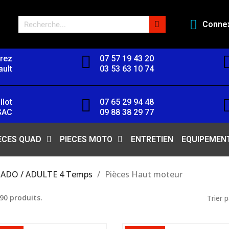
Conne
orez
07 57 19 43 20
ult
03 53 63 10 74
llot
07 65 29 94 48
SAC
09 88 38 29 77
ECES QUAD
PIECES MOTO
ENTRETIEN
EQUIPEMEN
ADO / ADULTE 4 Temps
Pièces Haut moteur
 90 produits.
Trier p