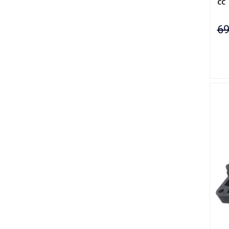
CC
69