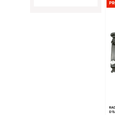
P
RAD
D'E