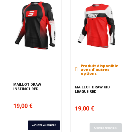
Produit disponible
Derniers articles en
avec d'autres
stock
options
MAILLOT DRAW
MAILLOT DRAW KID
INSTINCT RED
LEAGUE RED
19,00 €
19,00 €
AJOUTER AU PANIER
AJOUTER AU PANIER