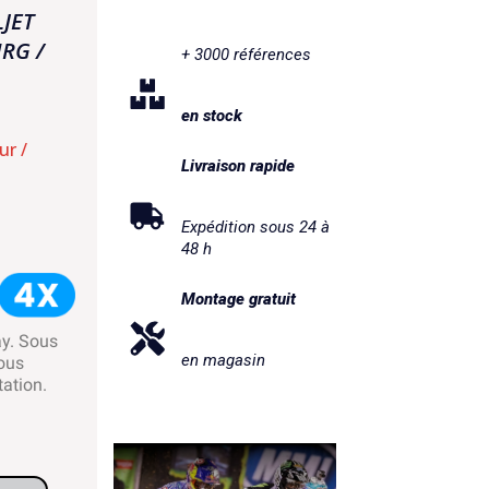
JET
NRG /
+ 3000 références
en stock
ur /
Livraison rapide
Expédition sous 24 à
48 h
Montage gratuit
ay. Sous
en magasin
ous
tation.