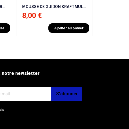
MOUSSE DE GUIDON KRAFTMULLER BLANC CARRÉ
CADRE DE MOTO 50 ITALJET MX50 9 CV / KRAFTMULLER 12/ 10 ET 10/10
49,00 €
59,00 €
ier
Ajouter au panier
 notre newsletter
S’abonner
ais
op et SEO par l'Agence Octoplus