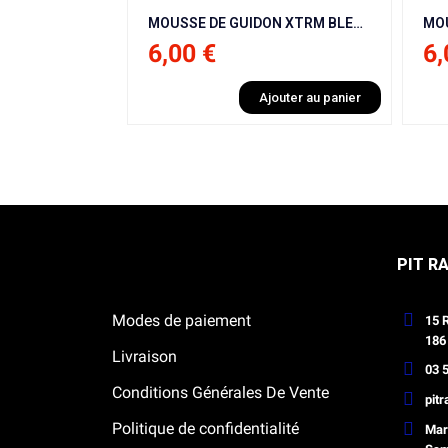
MOUSSE DE GUIDON XTRM BLEU CARRÉ POUR ITALJET MX50 9 CV / NRG / BHR / NRG / KRAFTMULLER
MOUSSE DE GUIDON XTRM ROUGE CARRÉ POUR ITALJET MX50 9 CV / NRG / BHR / NRG / KRAFTMULLER
6,00 €
6
outer au panier
Ajouter au panier
Notre boutique Pitracing à La-Lande-
PIT R
de-Fronsac
Modes de paiement
15 
186
Livraison
03 5
Conditions Générales De Vente
pit
Politique de confidentialité
Mard