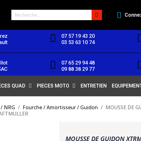
Conne
orez
07 57 19 43 20
ult
03 53 63 10 74
llot
07 65 29 94 48
SAC
09 88 38 29 77
ECES QUAD
PIECES MOTO
ENTRETIEN
EQUIPEMEN
 / NRG
Fourche / Amortisseur / Guidon
MOUSSE DE G
KRAFTMULLER
MOUSSE DE GUIDON XTR