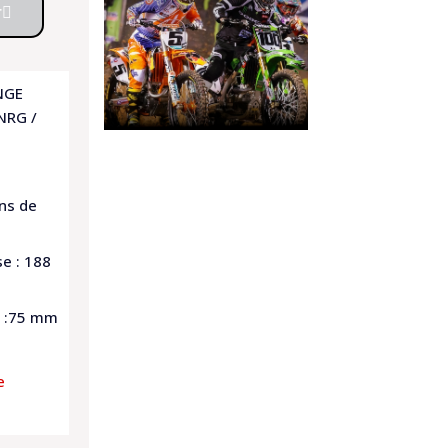
r
NGE
NRG /
ns de
se : 188
e :75 mm
e