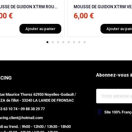
MOUSSE DE GUIDON XTRM VERT CARRÉ POUR ITALJET MX50 9 CV / NRG / BHR / NRG / KRAFTMULLER
,00 €
8,00 €
Ajouter au panier
Ajouter au pan
Abonnez-vous à
ACING
Rue Maurice Thorez 62950 Noyelles-Godault /
 ZA de l'illot - 33240 LA LANDE DE FRONSAC
3 63 10 74 • 09 88 38 29 77
Site 100% Franç
racing.client@hotmail.com
Webdesign, optimisation Prestash
i au Vend. : 9h00 - 12h00 / 13h30 - 18h00