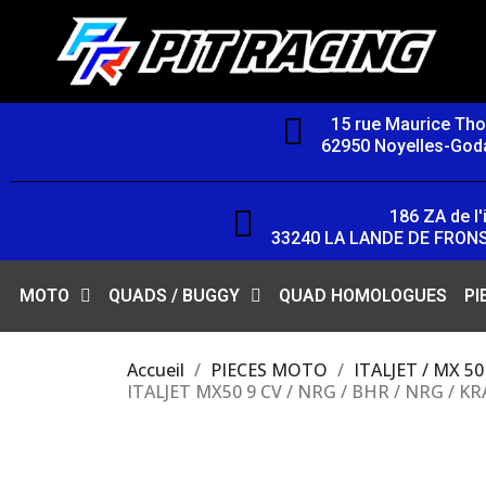
15 rue Maurice Th
62950 Noyelles-Goda
186 ZA de l'i
33240 LA LANDE DE FRON
MOTO
QUADS / BUGGY
QUAD HOMOLOGUES
PI
Accueil
PIECES MOTO
ITALJET / MX 50
ITALJET MX50 9 CV / NRG / BHR / NRG / 