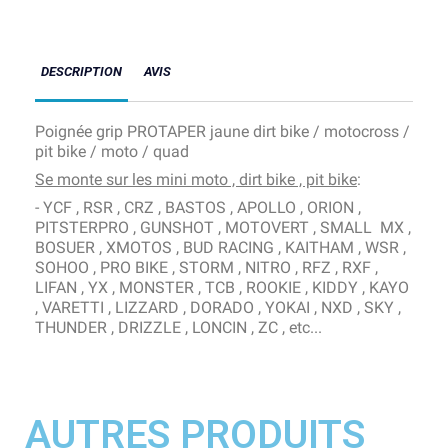
DESCRIPTION
AVIS
Poignée grip PROTAPER jaune dirt bike / motocross /
pit bike / moto / quad
Se monte sur les mini moto , dirt bike , pit bike
:
- YCF , RSR , CRZ , BASTOS , APOLLO , ORION ,
PITSTERPRO , GUNSHOT , MOTOVERT , SMALL MX ,
BOSUER , XMOTOS , BUD RACING , KAITHAM , WSR ,
SOHOO , PRO BIKE , STORM , NITRO , RFZ , RXF ,
LIFAN , YX , MONSTER , TCB , ROOKIE , KIDDY , KAYO
, VARETTI , LIZZARD , DORADO , YOKAI , NXD , SKY ,
THUNDER , DRIZZLE , LONCIN , ZC , etc...
AUTRES PRODUITS