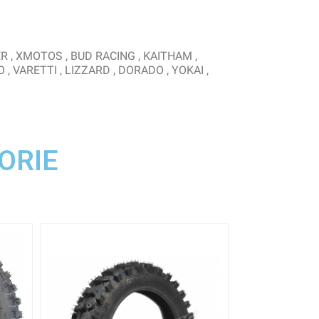
ER , XMOTOS , BUD RACING , KAITHAM ,
O , VARETTI , LIZZARD , DORADO , YOKAI ,
ORIE
-5,00 €