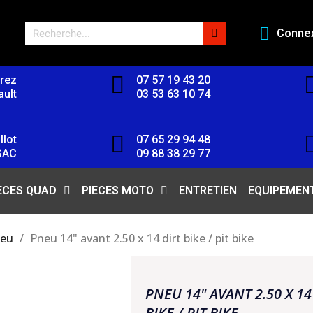
Conne
orez
07 57 19 43 20
ult
03 53 63 10 74
llot
07 65 29 94 48
SAC
09 88 38 29 77
ECES QUAD
PIECES MOTO
ENTRETIEN
EQUIPEMEN
eu
Pneu 14" avant 2.50 x 14 dirt bike / pit bike
PNEU 14" AVANT 2.50 X 14
BIKE / PIT BIKE