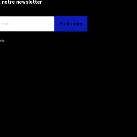
 notre newsletter
S’abonner
ais
op et SEO par l'Agence Octoplus