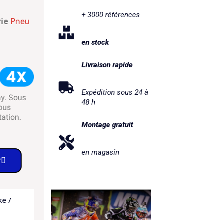
+ 3000 références
ie
Pneu
en stock
Livraison rapide
Expédition sous 24 à
ay. Sous
48 h
ous
tation.
Montage gratuit
en magasin
r
ke /