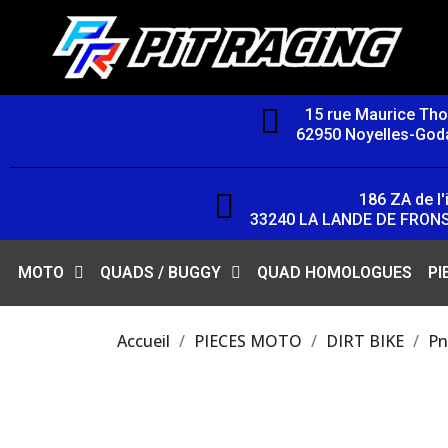
15 rue Maurice Th
62950 Noyelles-Goda
186 ZA de l'i
33240 LA LANDE DE FRON
MOTO
QUADS / BUGGY
QUAD HOMOLOGUES
PI
Accueil
PIECES MOTO
DIRT BIKE
Pn