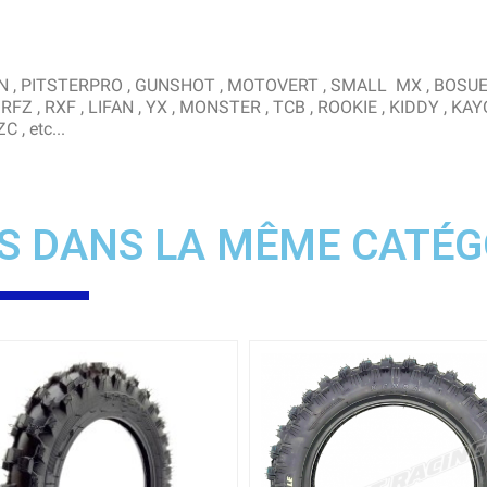
RION , PITSTERPRO , GUNSHOT , MOTOVERT , SMALL MX , BOSU
RFZ , RXF , LIFAN , YX , MONSTER , TCB , ROOKIE , KIDDY , KAY
 , etc...
S DANS LA MÊME CATÉG