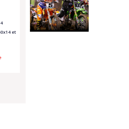
14
40x14 et
e