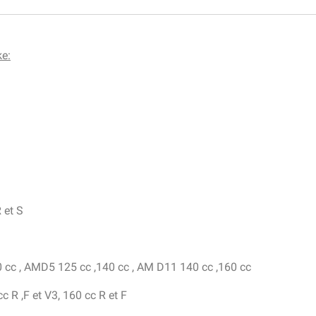
ke:
 et S
 cc , AMD5 125 cc ,140 cc , AM D11 140 cc ,160 cc
 R ,F et V3, 160 cc R et F