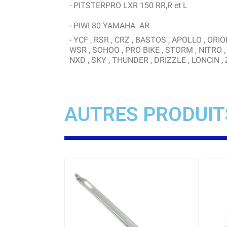
- PITSTERPRO LXR 150 RR,R et L
- PIWI 80 YAMAHA AR
- YCF , RSR , CRZ , BASTOS , APOLLO , O
WSR , SOHOO , PRO BIKE , STORM , NITRO , 
NXD , SKY , THUNDER , DRIZZLE , LONCIN , ZC
AUTRES PRODUIT