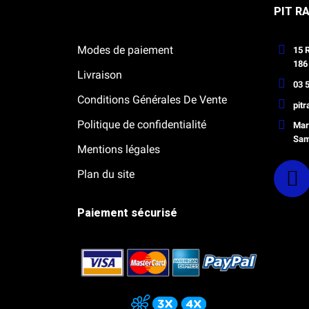
Notre boutique Pitracing à La-Lande-
PIT R
de-Fronsac
Modes de paiement
15 
186
Livraison
03 5
Conditions Générales De Vente
pit
Politique de confidentialité
Mard
Sam
Mentions légales
Plan du site
Paiement sécurisé