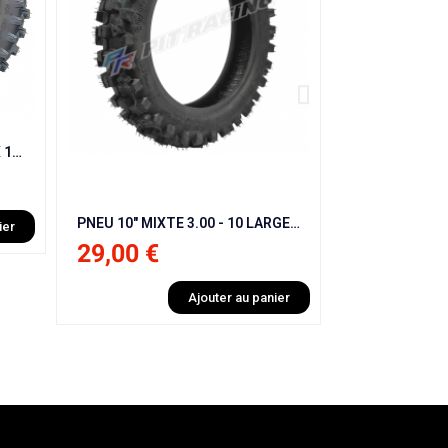
PNEU 12" AVANT 60 /100 /12 DIRT BIKE / PIT BIKE
29,00 €
24,00 €
29,00 €
PNEU 10" MIXTE 3.00 - 10 LARGE DIRT BIKE / PIT BIKE / PW
Ajouter au panier
ier