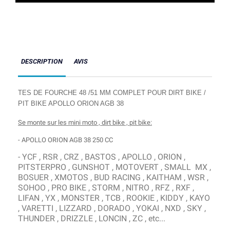
DESCRIPTION
AVIS
TES DE FOURCHE 48 /51 MM COMPLET POUR DIRT BIKE /
PIT BIKE APOLLO ORION AGB 38
Se monte sur les mini moto , dirt bike , pit bike
:
- APOLLO ORION AGB 38 250 CC
- YCF , RSR , CRZ , BASTOS , APOLLO , ORION ,
PITSTERPRO , GUNSHOT , MOTOVERT , SMALL MX ,
BOSUER , XMOTOS , BUD RACING , KAITHAM , WSR ,
SOHOO , PRO BIKE , STORM , NITRO , RFZ , RXF ,
LIFAN , YX , MONSTER , TCB , ROOKIE , KIDDY , KAYO
, VARETTI , LIZZARD , DORADO , YOKAI , NXD , SKY ,
THUNDER , DRIZZLE , LONCIN , ZC , etc...