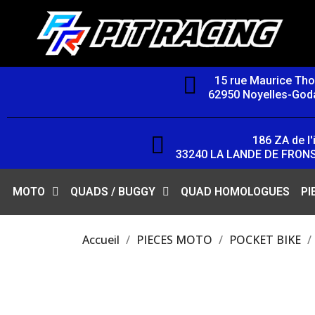
15 rue Maurice Th
62950 Noyelles-Goda
186 ZA de l'i
33240 LA LANDE DE FRON
MOTO
QUADS / BUGGY
QUAD HOMOLOGUES
PI
Accueil
PIECES MOTO
POCKET BIKE