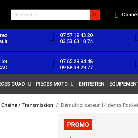
Conne
orez
07 57 19 43 20
ult
03 53 63 10 74
llot
07 65 29 94 48
SAC
09 88 38 29 77
ECES QUAD
PIECES MOTO
ENTRETIEN
EQUIPEMEN
Chaine / Transmission
Démultiplicateur 14 dents Pocket
PROMO