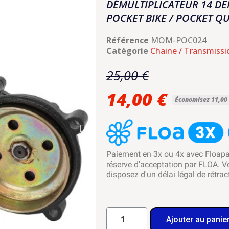
DÉMULTIPLICATEUR 14 DE
POCKET BIKE / POCKET Q
Référence
MOM-POC024
Catégorie
Chaine / Transmissi
25,00 €
14,00 €
Économisez 11,00
Paiement en 3x ou 4x avec Floap
réserve d'acceptation par FLOA. V
disposez d'un délai légal de rétrac
Ajouter au panie