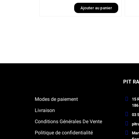
Ajouter au panier
Ajouter au panier
Notre boutique Pitracing à La-Lande-
PIT R
de-Fronsac
Modes de paiement
15 
186
Livraison
03 5
Conditions Générales De Vente
pit
Politique de confidentialité
Mard