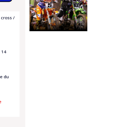
 cross /
: 14
le du
e