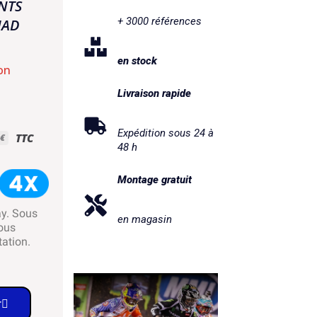
NTS
+ 3000 références
UAD
en stock
on
Livraison rapide
Expédition sous 24 à
TTC
 €
48 h
Montage gratuit
ay. Sous
en magasin
ous
tation.
r