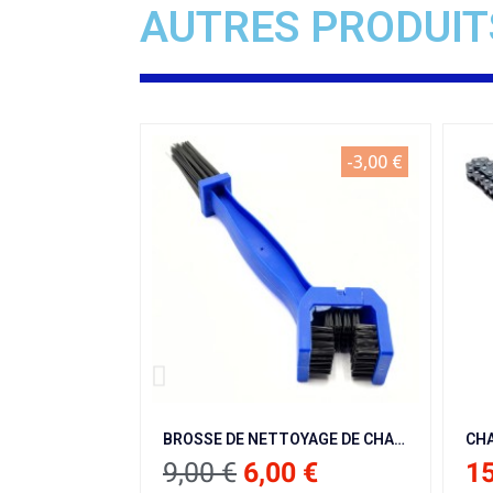
AUTRES PRODUIT
-3,00 €
BROSSE DE NETTOYAGE DE CHAINE BLEU PIT BIKE/ DIRT BIKE/ QUAD / MOTO/ VELO
CHAINE DE POCKET BIKE T8F GROS MAILLONS
 €
6,00 €
15,00 €