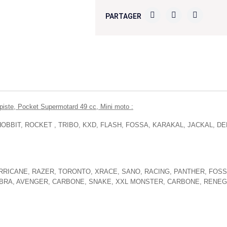
PARTAGER
piste, Pocket Supermotard 49 cc, Mini moto :
, HOBBIT, ROCKET , TRIBO, KXD, FLASH, FOSSA, KARAKAL, JACKAL, D
 HURRICANE, RAZER, TORONTO, XRACE, SANO, RACING, PANTHER, FO
COBRA, AVENGER, CARBONE, SNAKE, XXL MONSTER, CARBONE, RENEG