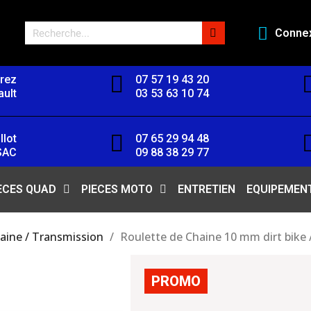
Conne
orez
07 57 19 43 20
ult
03 53 63 10 74
llot
07 65 29 94 48
SAC
09 88 38 29 77
ECES QUAD
PIECES MOTO
ENTRETIEN
EQUIPEMEN
aine / Transmission
Roulette de Chaine 10 mm dirt bike /
PROMO