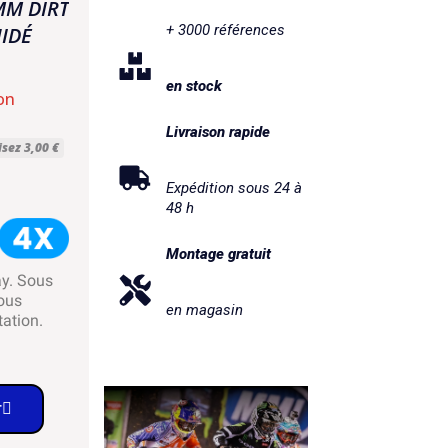
MM DIRT
+ 3000 références
UIDÉ
en stock
on
Livraison rapide
sez 3,00 €
Expédition sous 24 à
48 h
Montage gratuit
ay. Sous
ous
en magasin
tation.
r