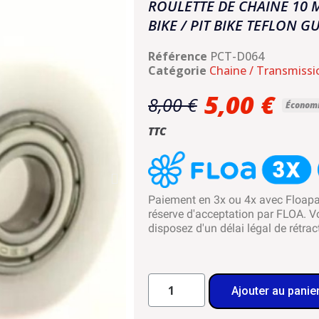
ROULETTE DE CHAINE 10 
BIKE / PIT BIKE TEFLON G
Référence
PCT-D064
Catégorie
Chaine / Transmissi
5,00 €
8,00 €
Économi
TTC
Paiement en 3x ou 4x avec Floap
réserve d'acceptation par FLOA. V
disposez d'un délai légal de rétrac
Ajouter au panie