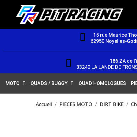
15 rue Maurice Th
62950 Noyelles-Goda
186 ZA de l'i
33240 LA LANDE DE FRON
MOTO
QUADS / BUGGY
QUAD HOMOLOGUES
PI
Accueil
PIECES MOTO
DIRT BIKE
Ch