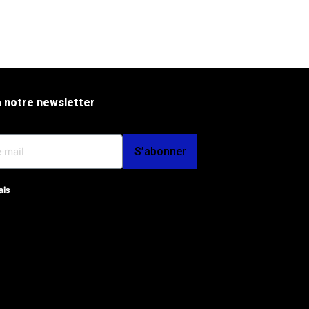
 notre newsletter
S’abonner
ais
op et SEO par l'Agence Octoplus