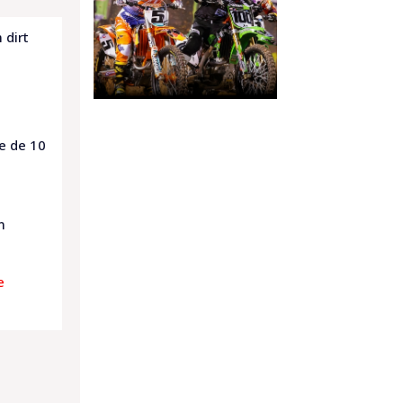
 dirt
e de 10
m
e