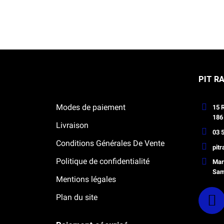
Notre boutique Pitracing à La-Lande-
PIT R
de-Fronsac
Modes de paiement
15 
186
Livraison
03 5
Conditions Générales De Vente
pit
Politique de confidentialité
Mard
Sam
Mentions légales
Plan du site