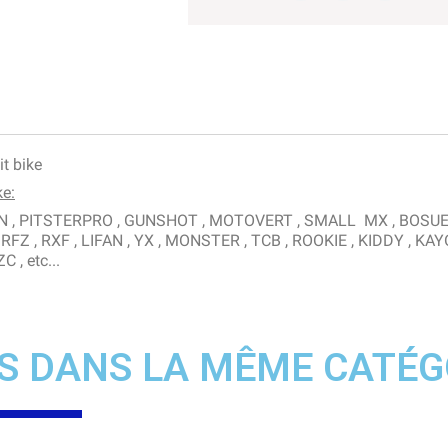
it bike
ke:
RION , PITSTERPRO , GUNSHOT , MOTOVERT , SMALL MX , BOSU
RFZ , RXF , LIFAN , YX , MONSTER , TCB , ROOKIE , KIDDY , KAY
 , etc...
S DANS LA MÊME CATÉG